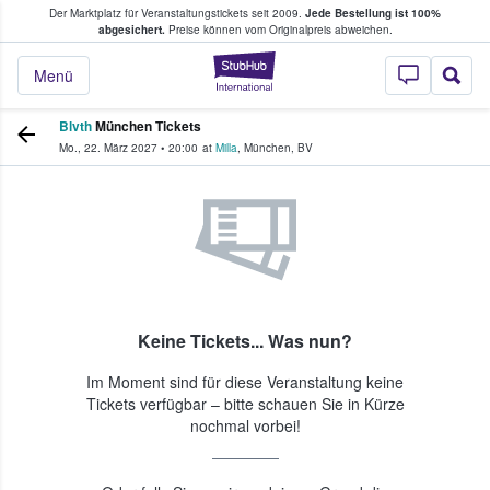
Der Marktplatz für Veranstaltungstickets seit 2009.
Jede Bestellung ist 100%
ans Tickets kaufen & verkaufen
abgesichert.
Preise können vom Originalpreis abweichen.
StubHub - Wo Fans
Menü
Blvth
München Tickets
Mo., 22. März 2027
•
20:00
at
Milla
,
München
,
BV
Keine Tickets... Was nun?
Im Moment sind für diese Veranstaltung keine
Tickets verfügbar – bitte schauen Sie in Kürze
nochmal vorbei!