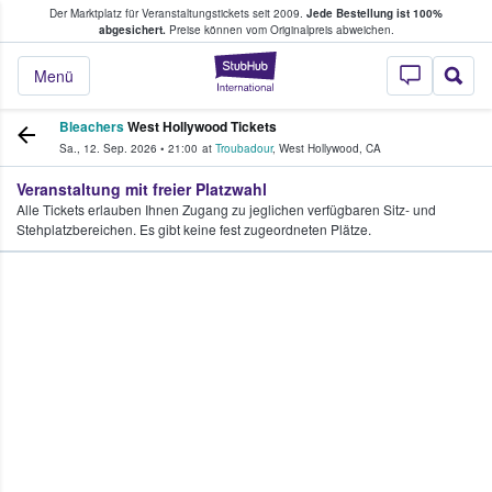
Der Marktplatz für Veranstaltungstickets seit 2009.
Jede Bestellung ist 100%
ans Tickets kaufen & verkaufen
abgesichert.
Preise können vom Originalpreis abweichen.
StubHub - Wo Fans
Menü
Bleachers
West Hollywood Tickets
Sa., 12. Sep. 2026
•
21:00
at
Troubadour
,
West Hollywood
,
CA
Veranstaltung mit freier Platzwahl
Alle Tickets erlauben Ihnen Zugang zu jeglichen verfügbaren Sitz- und
Stehplatzbereichen. Es gibt keine fest zugeordneten Plätze.