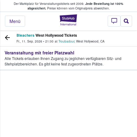
Der Marktplatz für Veranstaltungstickets seit 2009.
Jede Bestellung ist 100%
ans Tickets kaufen & verkaufen
abgesichert.
Preise können vom Originalpreis abweichen.
StubHub - Wo Fans
Menü
Bleachers
West Hollywood Tickets
Fr., 11. Sep. 2026
•
21:00
at
Troubadour
,
West Hollywood
,
CA
Veranstaltung mit freier Platzwahl
Alle Tickets erlauben Ihnen Zugang zu jeglichen verfügbaren Sitz- und
Stehplatzbereichen. Es gibt keine fest zugeordneten Plätze.