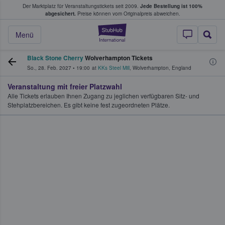
Der Marktplatz für Veranstaltungstickets seit 2009.
Jede Bestellung ist 100%
ans Tickets kaufen & verkaufen
abgesichert.
Preise können vom Originalpreis abweichen.
StubHub - Wo Fans
Menü
Black Stone Cherry
Wolverhampton Tickets
So., 28. Feb. 2027
•
19:00
at
KKs Steel Mill
,
Wolverhampton
,
England
Veranstaltung mit freier Platzwahl
Alle Tickets erlauben Ihnen Zugang zu jeglichen verfügbaren Sitz- und
Stehplatzbereichen. Es gibt keine fest zugeordneten Plätze.