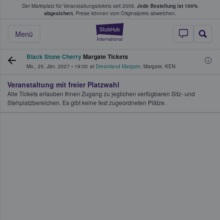
Der Marktplatz für Veranstaltungstickets seit 2009.
Jede Bestellung ist 100%
ans Tickets kaufen & verkaufen
abgesichert.
Preise können vom Originalpreis abweichen.
StubHub - Wo Fans
Menü
Black Stone Cherry
Margate Tickets
Mo., 25. Jän. 2027
•
19:00
at
Dreamland Margate
,
Margate
,
KEN
Veranstaltung mit freier Platzwahl
Alle Tickets erlauben Ihnen Zugang zu jeglichen verfügbaren Sitz- und
Stehplatzbereichen. Es gibt keine fest zugeordneten Plätze.