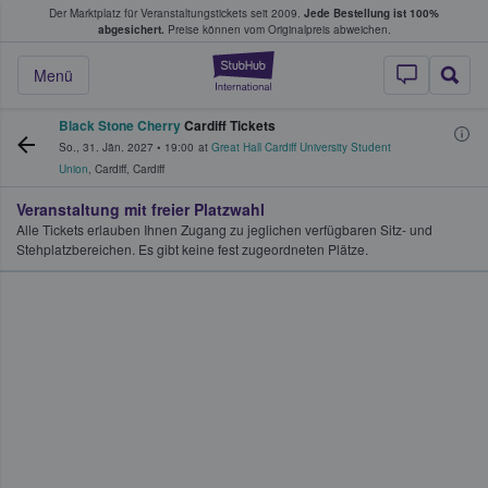
Der Marktplatz für Veranstaltungstickets seit 2009.
Jede Bestellung ist 100%
ans Tickets kaufen & verkaufen
abgesichert.
Preise können vom Originalpreis abweichen.
StubHub - Wo Fans
Menü
Black Stone Cherry
Cardiff Tickets
So., 31. Jän. 2027
•
19:00
at
Great Hall Cardiff University Student
Union
,
Cardiff
,
Cardiff
Veranstaltung mit freier Platzwahl
Alle Tickets erlauben Ihnen Zugang zu jeglichen verfügbaren Sitz- und
Stehplatzbereichen. Es gibt keine fest zugeordneten Plätze.