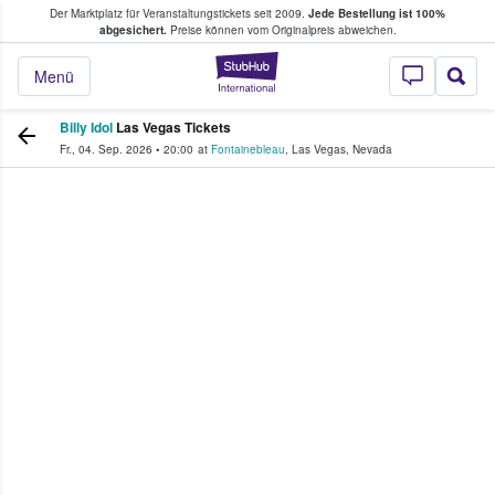
Der Marktplatz für Veranstaltungstickets seit 2009.
Jede Bestellung ist 100%
ans Tickets kaufen & verkaufen
abgesichert.
Preise können vom Originalpreis abweichen.
StubHub - Wo Fans
Menü
Billy Idol
Las Vegas Tickets
Fr., 04. Sep. 2026
•
20:00
at
Fontainebleau
,
Las Vegas
,
Nevada