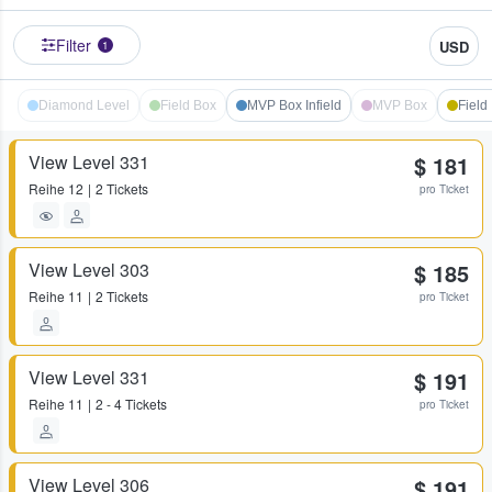
Filter
USD
1
Diamond Level
Field Box
MVP Box Infield
MVP Box
Field 
View Level 331
$ 181
Reihe
12
2 Tickets
pro Ticket
View Level 303
$ 185
Reihe
11
2 Tickets
pro Ticket
View Level 331
$ 191
Reihe
11
2 - 4 Tickets
pro Ticket
View Level 306
$ 191