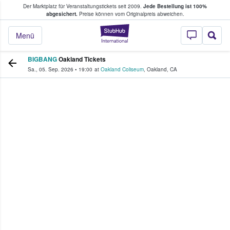
Der Marktplatz für Veranstaltungstickets seit 2009.
Jede Bestellung ist 100%
ans Tickets kaufen & verkaufen
abgesichert.
Preise können vom Originalpreis abweichen.
StubHub - Wo Fans
Menü
BIGBANG
Oakland Tickets
Sa., 05. Sep. 2026
•
19:00
at
Oakland Coliseum
,
Oakland
,
CA