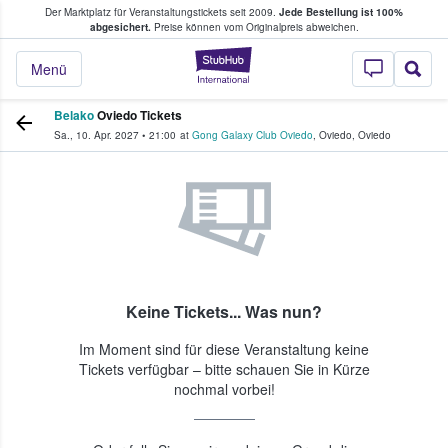
Der Marktplatz für Veranstaltungstickets seit 2009.
Jede Bestellung ist 100%
ans Tickets kaufen & verkaufen
abgesichert.
Preise können vom Originalpreis abweichen.
StubHub - Wo Fans
Menü
Belako
Oviedo Tickets
Sa., 10. Apr. 2027
•
21:00
at
Gong Galaxy Club Oviedo
,
Oviedo
,
Oviedo
Keine Tickets... Was nun?
Im Moment sind für diese Veranstaltung keine
Tickets verfügbar – bitte schauen Sie in Kürze
nochmal vorbei!