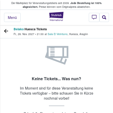
Der Marktplatz für Veranstaltungstickets seit 2009.
Jede Bestellung ist 100%
ans Tickets kaufen & verkaufen
abgesichert.
Preise können vom Originalpreis abweichen.
StubHub - Wo Fans
Menü
Belako
Huesca Tickets
Fr., 26. Nov. 2027
•
21:00
at
Sala El Veintiuno
,
Huesca
,
Aragón
Keine Tickets... Was nun?
Im Moment sind für diese Veranstaltung keine
Tickets verfügbar – bitte schauen Sie in Kürze
nochmal vorbei!