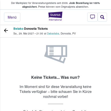
Der Marktplatz für Veranstaltungstickets seit 2009.
Jede Bestellung ist 100%
ans Tickets kaufen & verkaufen
abgesichert.
Preise können vom Originalpreis abweichen.
StubHub - Wo Fans
Menü
Belako
Donostia Tickets
Sa., 29. Mai 2027
•
21:00
at
Dabadaba
,
Donostia
,
PV
Keine Tickets... Was nun?
Im Moment sind für diese Veranstaltung keine
Tickets verfügbar – bitte schauen Sie in Kürze
nochmal vorbei!