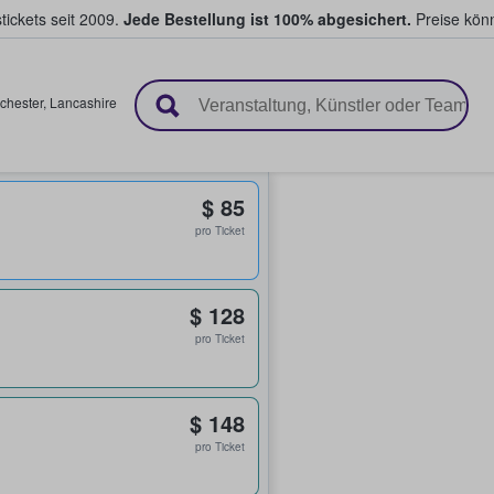
tickets seit 2009.
Jede Bestellung ist 100% abgesichert.
Preise könn
en & verkaufen
chester
,
Lancashire
$ 85
pro Ticket
$ 128
pro Ticket
$ 148
pro Ticket