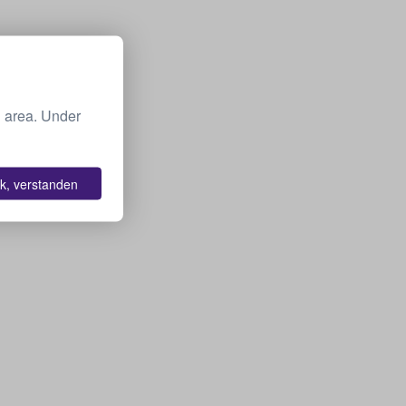
g area. Under
k, verstanden