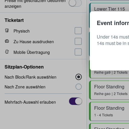
Preise mit geschätzten Gebühren
anzeigen
Lower Tier 115
Reihe
T
2 Tickets
Ticketart
Event infor
Physisch
Under 14s must 
Lower Tier 115
Zu Hause ausdrucken
14s must be in 
Reihe
T
2 Tickets
Mobile Übertragung
Floor Standing
Sitzplan-Optionen
Reihe
ga9
2 Tickets
Nach Block/Rank auswählen
Floor Standing
Nach Zone auswählen
Reihe
gao
2 Tickets
Mehrfach-Auswahl erlauben
Floor Standing
1 - 4 Tickets