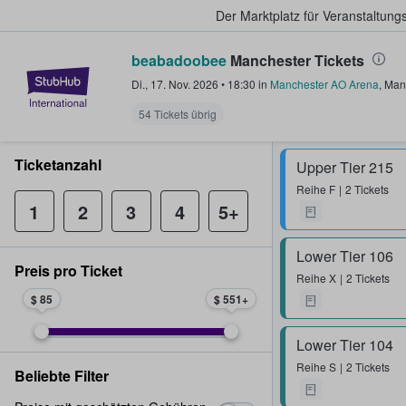
Der Marktplatz für Veranstaltungs
beabadoobee
Manchester Tickets
StubHub - Wo Fans Tickets kauf
Di., 17. Nov. 2026
•
18:30
in
Manchester AO Arena
,
Man
54 Tickets übrig
Ticketanzahl
Upper Tier 215
Reihe
F
2 Tickets
1
2
3
4
5+
Lower Tier 106
Preis pro Ticket
Reihe
X
2 Tickets
$ 85
$ 551
Lower Tier 104
Reihe
S
2 Tickets
Beliebte Filter