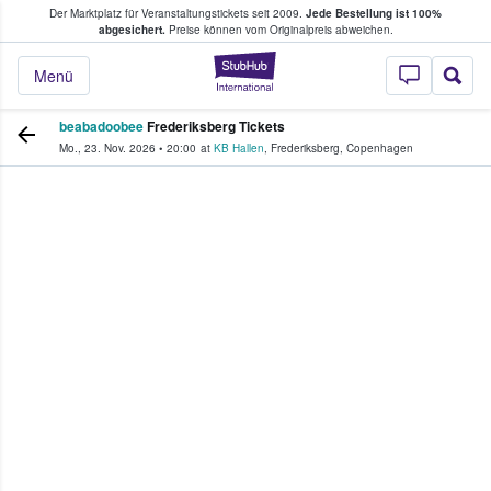
Der Marktplatz für Veranstaltungstickets seit 2009.
Jede Bestellung ist 100%
ans Tickets kaufen & verkaufen
abgesichert.
Preise können vom Originalpreis abweichen.
StubHub - Wo Fans
Menü
beabadoobee
Frederiksberg Tickets
Mo., 23. Nov. 2026
•
20:00
at
KB Hallen
,
Frederiksberg
,
Copenhagen