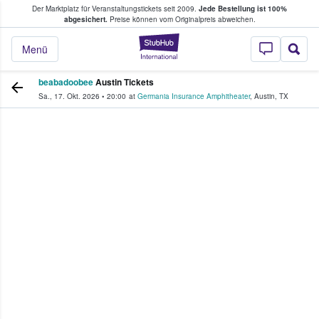
Der Marktplatz für Veranstaltungstickets seit 2009.
Jede Bestellung ist 100%
ans Tickets kaufen & verkaufen
abgesichert.
Preise können vom Originalpreis abweichen.
StubHub - Wo Fans
Menü
beabadoobee
Austin Tickets
Sa., 17. Okt. 2026
•
20:00
at
Germania Insurance Amphitheater
,
Austin
,
TX