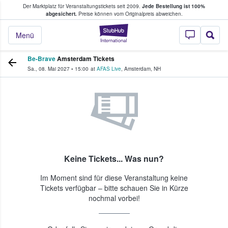
Der Marktplatz für Veranstaltungstickets seit 2009.
Jede Bestellung ist 100%
ans Tickets kaufen & verkaufen
abgesichert.
Preise können vom Originalpreis abweichen.
StubHub - Wo Fans
Menü
Be-Brave
Amsterdam Tickets
Sa., 08. Mai 2027
•
15:00
at
AFAS Live
,
Amsterdam
,
NH
Keine Tickets... Was nun?
Im Moment sind für diese Veranstaltung keine
Tickets verfügbar – bitte schauen Sie in Kürze
nochmal vorbei!