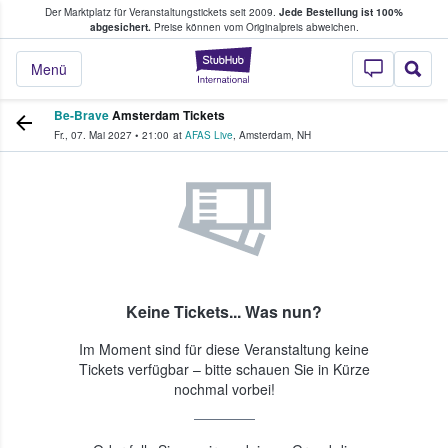
Der Marktplatz für Veranstaltungstickets seit 2009.
Jede Bestellung ist 100%
ans Tickets kaufen & verkaufen
abgesichert.
Preise können vom Originalpreis abweichen.
StubHub - Wo Fans
Menü
Be-Brave
Amsterdam Tickets
Fr., 07. Mai 2027
•
21:00
at
AFAS Live
,
Amsterdam
,
NH
Keine Tickets... Was nun?
Im Moment sind für diese Veranstaltung keine
Tickets verfügbar – bitte schauen Sie in Kürze
nochmal vorbei!