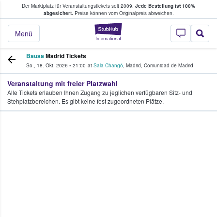
Der Marktplatz für Veranstaltungstickets seit 2009.
Jede Bestellung ist 100%
ans Tickets kaufen & verkaufen
abgesichert.
Preise können vom Originalpreis abweichen.
StubHub - Wo Fans
Menü
Bausa
Madrid Tickets
So., 18. Okt. 2026
•
21:00
at
Sala Changó
,
Madrid
,
Comunidad de Madrid
Veranstaltung mit freier Platzwahl
Alle Tickets erlauben Ihnen Zugang zu jeglichen verfügbaren Sitz- und
Stehplatzbereichen. Es gibt keine fest zugeordneten Plätze.