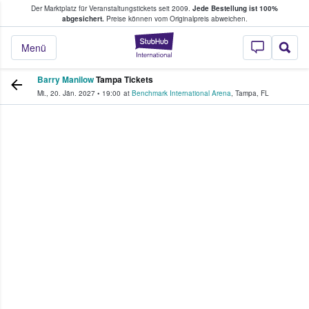
Der Marktplatz für Veranstaltungstickets seit 2009.
Jede Bestellung ist 100%
ans Tickets kaufen & verkaufen
abgesichert.
Preise können vom Originalpreis abweichen.
StubHub - Wo Fans
Menü
Barry Manilow
Tampa Tickets
Mi., 20. Jän. 2027
•
19:00
at
Benchmark International Arena
,
Tampa
,
FL