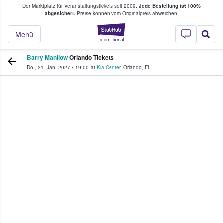
Der Marktplatz für Veranstaltungstickets seit 2009.
Jede Bestellung ist 100%
ans Tickets kaufen & verkaufen
abgesichert.
Preise können vom Originalpreis abweichen.
StubHub - Wo Fans
Menü
Barry Manilow
Orlando Tickets
Do., 21. Jän. 2027
•
19:00
at
Kia Center
,
Orlando
,
FL