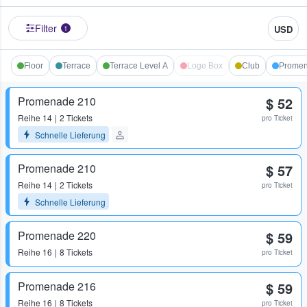
Filter
USD
1
Floor
Terrace
Terrace Level A
Loge Box
Club
Prome
Promenade 210
$ 52
Reihe
14
2 Tickets
pro Ticket
Schnelle Lieferung
Promenade 210
$ 57
Reihe
14
2 Tickets
pro Ticket
Schnelle Lieferung
Promenade 220
$ 59
Reihe
16
8 Tickets
pro Ticket
Promenade 216
$ 59
Reihe
16
8 Tickets
pro Ticket