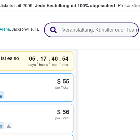
tickets seit 2009.
Jede Bestellung ist 100% abgesichert.
Preise könn
en & verkaufen
 Arena
,
Jacksonville
,
FL
ist es so
05
17
40
53
:
:
:
days
hours
min
sec
$ 55
pro Ticket
ng
$ 56
pro Ticket
ng