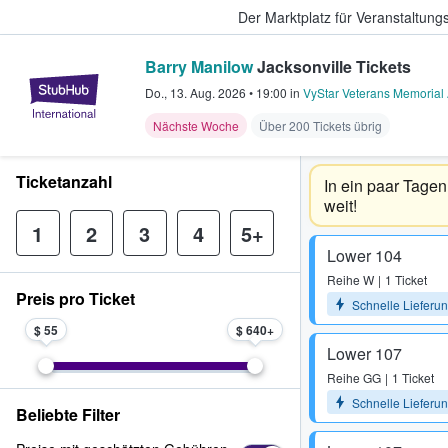
Der Marktplatz für Veranstaltungs
Barry Manilow
Jacksonville Tickets
StubHub - Wo Fans Tickets kauf
Do., 13. Aug. 2026
•
19:00
in
VyStar Veterans Memorial
Nächste Woche
Über 200 Tickets übrig
Ticketanzahl
In ein paar Tagen 
weit!
1
2
3
4
5+
Lower 104
Reihe
W
1 Ticket
Preis pro Ticket
Schnelle Lieferu
$ 55
$ 640
Lower 107
Reihe
GG
1 Ticket
Schnelle Lieferu
Beliebte Filter