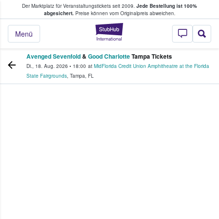
Der Marktplatz für Veranstaltungstickets seit 2009.
Jede Bestellung ist 100%
ans Tickets kaufen & verkaufen
abgesichert.
Preise können vom Originalpreis abweichen.
StubHub - Wo Fans
Menü
Avenged Sevenfold
&
Good Charlotte
Tampa Tickets
Di., 18. Aug. 2026
•
18:00
at
MidFlorida Credit Union Amphitheatre at the Florida
State Fairgrounds
,
Tampa
,
FL