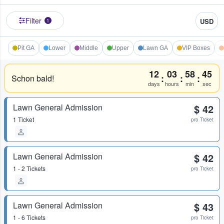
Filter
USD
1
Pit GA
Lower
Middle
Upper
Lawn GA
VIP Boxes
12
03
58
45
:
:
:
Schon bald!
days
hours
min
sec
Lawn General Admission
$ 42
1 Ticket
pro Ticket
Lawn General Admission
$ 42
1 - 2 Tickets
pro Ticket
Lawn General Admission
$ 43
1 - 6 Tickets
pro Ticket