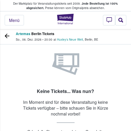
Der Marktplatz für Veranstaltungstickets seit 2009.
Jede Bestellung ist 100%
ans Tickets kaufen & verkaufen
abgesichert.
Preise können vom Originalpreis abweichen.
StubHub - Wo Fans
Menü
Artemas
Berlin Tickets
So., 06. Dez. 2026
•
20:00
at
Huxley's Neue Welt
,
Berlin
,
BE
Keine Tickets... Was nun?
Im Moment sind für diese Veranstaltung keine
Tickets verfügbar – bitte schauen Sie in Kürze
nochmal vorbei!