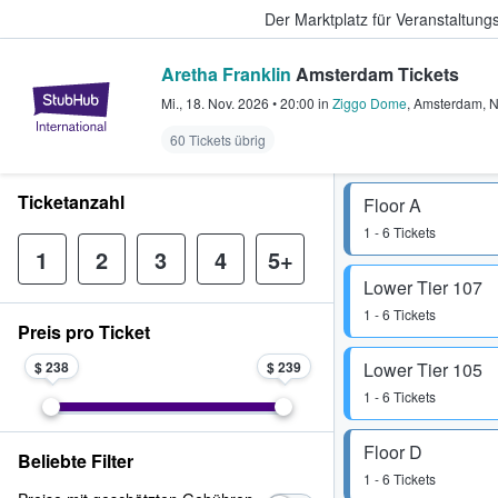
Der Marktplatz für Veranstaltungs
Aretha Franklin
Amsterdam Tickets
StubHub - Wo Fans Tickets kauf
Mi., 18. Nov. 2026
•
20:00
in
Ziggo Dome
,
Amsterdam
,
60 Tickets übrig
Ticketanzahl
Floor A
1 - 6 Tickets
1
2
3
4
5+
Lower Tier 107
1 - 6 Tickets
Preis pro Ticket
$ 238
$ 239
Lower Tier 105
1 - 6 Tickets
Floor D
Beliebte Filter
1 - 6 Tickets