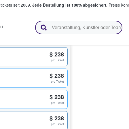
tickets seit 2009.
Jede Bestellung ist 100% abgesichert.
Preise könn
en & verkaufen
NH
$ 238
pro Ticket
$ 238
pro Ticket
$ 238
pro Ticket
$ 238
pro Ticket