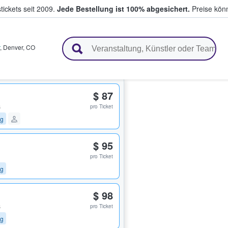
tickets seit 2009.
Jede Bestellung ist 100% abgesichert.
Preise könn
en & verkaufen
,
Denver
,
CO
$ 87
s
pro Ticket
ng
$ 95
pro Ticket
ng
$ 98
s
pro Ticket
ng