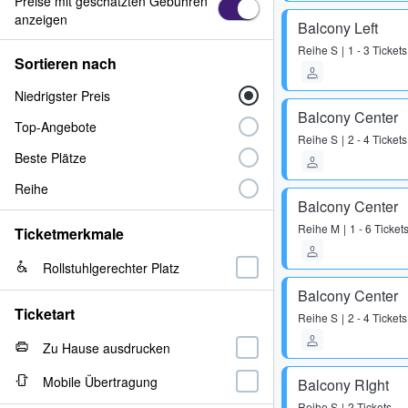
Preise mit geschätzten Gebühren
anzeigen
Balcony Left
Reihe
S
1 - 3 Tickets
Sortieren nach
Niedrigster Preis
Balcony Center
Top-Angebote
Reihe
S
2 - 4 Tickets
Beste Plätze
Reihe
Balcony Center
Reihe
M
1 - 6 Ticket
Ticketmerkmale
Rollstuhlgerechter Platz
Balcony Center
Ticketart
Reihe
S
2 - 4 Tickets
Zu Hause ausdrucken
Mobile Übertragung
Balcony RIght
Reihe
S
2 Tickets