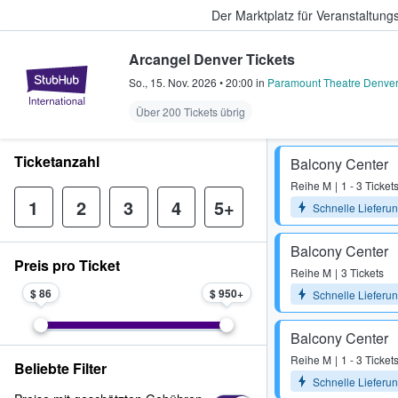
Der Marktplatz für Veranstaltungs
Arcangel Denver Tickets
StubHub - Wo Fans Tickets kauf
So., 15. Nov. 2026
•
20:00
in
Paramount Theatre Denver
Über 200 Tickets übrig
Ticketanzahl
Balcony Center
Reihe
M
1 - 3 Ticket
1
2
3
4
5+
Schnelle Lieferu
Balcony Center
Preis pro Ticket
Reihe
M
3 Tickets
$ 86
$ 950
Schnelle Lieferu
Balcony Center
Reihe
M
1 - 3 Ticket
Beliebte Filter
Schnelle Lieferu