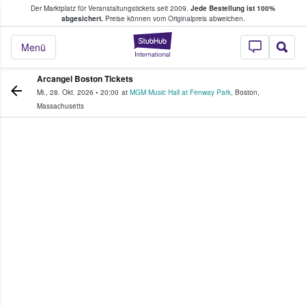
Der Marktplatz für Veranstaltungstickets seit 2009.
Jede Bestellung ist 100%
ans Tickets kaufen & verkaufen
abgesichert.
Preise können vom Originalpreis abweichen.
StubHub - Wo Fans
Menü
Arcangel Boston Tickets
Mi., 28. Okt. 2026
•
20:00
at
MGM Music Hall at Fenway Park
,
Boston
,
Massachusetts