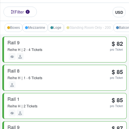
Filter
USD
1
Boxes
Mezzanine
Loge
Standing Room Only - 200
Balco
Rail 9
$ 82
Reihe
H
2 - 4 Tickets
pro Ticket
Rail 8
$ 85
Reihe
H
1 - 6 Tickets
pro Ticket
Rail 1
$ 85
Reihe
H
2 Tickets
pro Ticket
Rail 9
$ 87