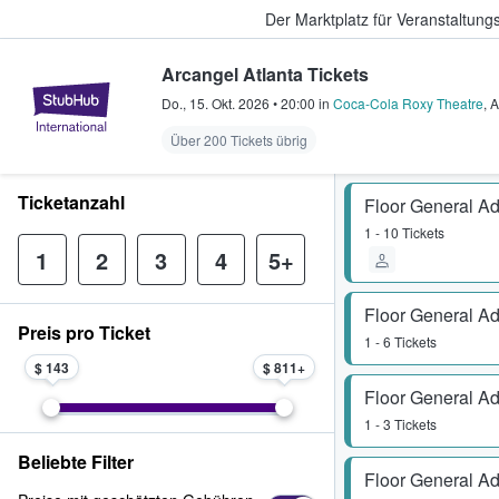
Der Marktplatz für Veranstaltungs
Arcangel Atlanta Tickets
StubHub - Wo Fans Tickets kauf
Do., 15. Okt. 2026
•
20:00
in
Coca-Cola Roxy Theatre
,
A
Über 200 Tickets übrig
Ticketanzahl
Floor General A
1 - 10 Tickets
1
2
3
4
5+
Floor General A
Preis pro Ticket
1 - 6 Tickets
$ 143
$ 811
Floor General A
1 - 3 Tickets
Beliebte Filter
Floor General A