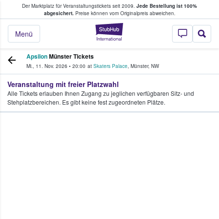
Der Marktplatz für Veranstaltungstickets seit 2009.
Jede Bestellung ist 100%
ans Tickets kaufen & verkaufen
abgesichert.
Preise können vom Originalpreis abweichen.
StubHub - Wo Fans
Menü
Apsilon
Münster Tickets
Mi., 11. Nov. 2026
•
20:00
at
Skaters Palace
,
Münster
,
NW
Veranstaltung mit freier Platzwahl
Alle Tickets erlauben Ihnen Zugang zu jeglichen verfügbaren Sitz- und
Stehplatzbereichen. Es gibt keine fest zugeordneten Plätze.