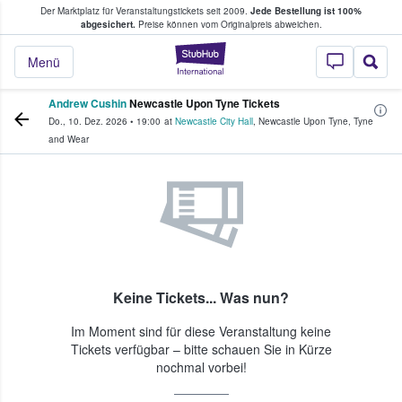
Der Marktplatz für Veranstaltungstickets seit 2009.
Jede Bestellung ist 100%
ans Tickets kaufen & verkaufen
abgesichert.
Preise können vom Originalpreis abweichen.
StubHub - Wo Fans
Menü
Andrew Cushin
Newcastle Upon Tyne Tickets
Do., 10. Dez. 2026
•
19:00
at
Newcastle City Hall
,
Newcastle Upon Tyne
,
Tyne
and Wear
Keine Tickets... Was nun?
Im Moment sind für diese Veranstaltung keine
Tickets verfügbar – bitte schauen Sie in Kürze
nochmal vorbei!