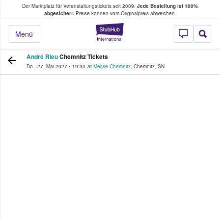
Der Marktplatz für Veranstaltungstickets seit 2009.
Jede Bestellung ist 100%
ans Tickets kaufen & verkaufen
abgesichert.
Preise können vom Originalpreis abweichen.
StubHub - Wo Fans
Menü
André Rieu
Chemnitz Tickets
Do., 27. Mai 2027
•
19:30
at
Messe Chemnitz
,
Chemnitz
,
SN