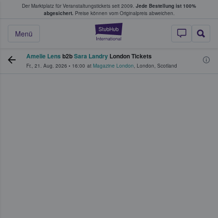
Der Marktplatz für Veranstaltungstickets seit 2009.
Jede Bestellung ist 100%
ans Tickets kaufen & verkaufen
abgesichert.
Preise können vom Originalpreis abweichen.
StubHub - Wo Fans
Menü
Amelie Lens
b2b
Sara Landry
London Tickets
Fr., 21. Aug. 2026
•
16:00
at
Magazine London
,
London
,
Scotland