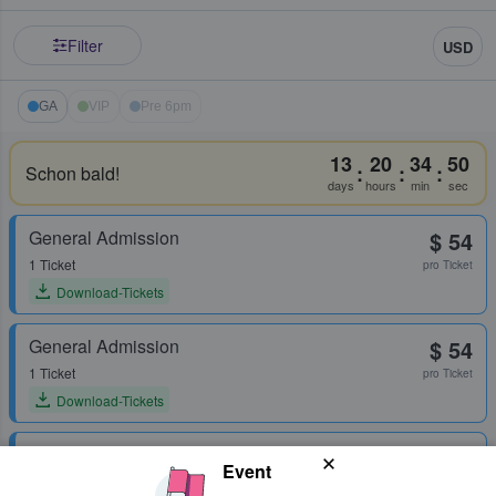
Filter
USD
GA
VIP
Pre 6pm
13
20
34
50
:
:
:
Schon bald!
days
hours
min
sec
General Admission
$ 54
1 Ticket
pro Ticket
Download-Tickets
General Admission
$ 54
1 Ticket
pro Ticket
Download-Tickets
General Admission
$ 54
Event
1 Ticket
pro Ticket