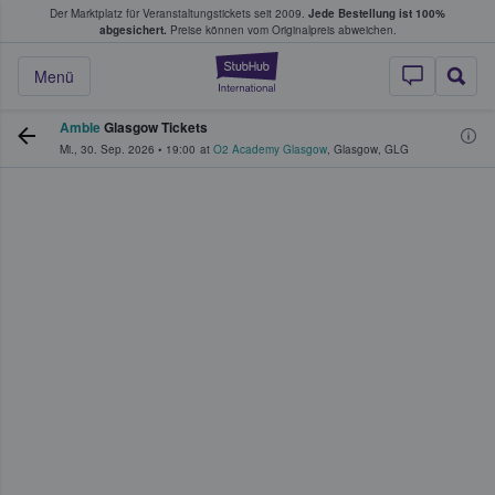
Der Marktplatz für Veranstaltungstickets seit 2009.
Jede Bestellung ist 100%
ans Tickets kaufen & verkaufen
abgesichert.
Preise können vom Originalpreis abweichen.
StubHub - Wo Fans
Menü
Amble
Glasgow Tickets
Mi., 30. Sep. 2026
•
19:00
at
O2 Academy Glasgow
,
Glasgow
,
GLG