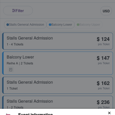
Filter
USD
Stalls General Admission
Balcony Lower
Balcony Upper
Stalls General Admission
$ 124
1 - 4 Tickets
pro Ticket
Balcony Lower
$ 147
Reihe
A
2 Tickets
pro Ticket
Stalls General Admission
$ 162
1 Ticket
pro Ticket
Stalls General Admission
$ 236
1 - 2 Tickets
pro Ticket
Event information