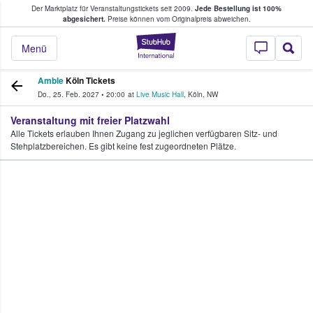
Der Marktplatz für Veranstaltungstickets seit 2009.
Jede Bestellung ist 100%
ans Tickets kaufen & verkaufen
abgesichert.
Preise können vom Originalpreis abweichen.
StubHub - Wo Fans
Menü
Amble
Köln Tickets
Do., 25. Feb. 2027
•
20:00
at
Live Music Hall
,
Köln
,
NW
Veranstaltung mit freier Platzwahl
Alle Tickets erlauben Ihnen Zugang zu jeglichen verfügbaren Sitz- und
Stehplatzbereichen. Es gibt keine fest zugeordneten Plätze.