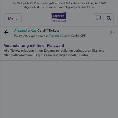
Der Marktplatz für Veranstaltungstickets seit 2009.
Jede Bestellung ist 100%
ans Tickets kaufen & verkaufen
abgesichert.
Preise können vom Originalpreis abweichen.
StubHub - Wo Fans
Menü
Alexandra Kay
Cardiff Tickets
Fr., 16. Apr. 2027
•
19:00
at
Tramshed Cardiff
,
Cardiff
,
CRF
Veranstaltung mit freier Platzwahl
Alle Tickets erlauben Ihnen Zugang zu jeglichen verfügbaren Sitz- und
Stehplatzbereichen. Es gibt keine fest zugeordneten Plätze.