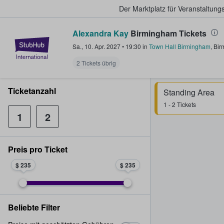
Der Marktplatz für Veranstaltungs
Alexandra Kay
Birmingham Tickets
StubHub - Wo Fans Tickets kauf
Sa., 10. Apr. 2027
•
19:30
in
Town Hall Birmingham
,
Bir
2 Tickets übrig
Ticketanzahl
Standing Area
1 - 2 Tickets
1
2
Preis pro Ticket
$ 235
$ 235
Beliebte Filter