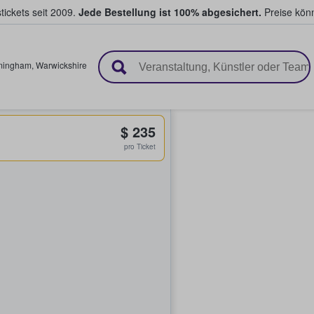
tickets seit 2009.
Jede Bestellung ist 100% abgesichert.
Preise könn
en & verkaufen
mingham
,
Warwickshire
$ 235
pro Ticket