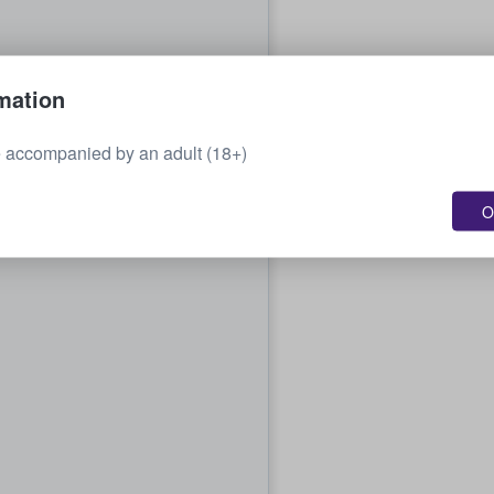
mation
 accompanied by an adult (18+)
O