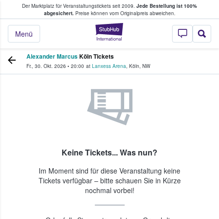
Der Marktplatz für Veranstaltungstickets seit 2009.
Jede Bestellung ist 100%
ans Tickets kaufen & verkaufen
abgesichert.
Preise können vom Originalpreis abweichen.
StubHub - Wo Fans
Menü
Alexander Marcus
Köln Tickets
Fr., 30. Okt. 2026
•
20:00
at
Lanxess Arena
,
Köln
,
NW
Keine Tickets... Was nun?
Im Moment sind für diese Veranstaltung keine
Tickets verfügbar – bitte schauen Sie in Kürze
nochmal vorbei!