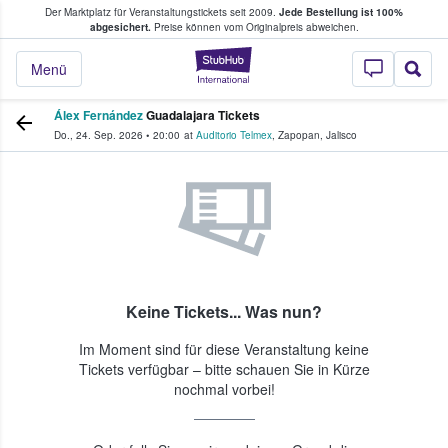
Der Marktplatz für Veranstaltungstickets seit 2009.
Jede Bestellung ist 100%
ans Tickets kaufen & verkaufen
abgesichert.
Preise können vom Originalpreis abweichen.
StubHub - Wo Fans
Menü
Álex Fernández
Guadalajara Tickets
Do., 24. Sep. 2026
•
20:00
at
Auditorio Telmex
,
Zapopan
,
Jalisco
Keine Tickets... Was nun?
Im Moment sind für diese Veranstaltung keine
Tickets verfügbar – bitte schauen Sie in Kürze
nochmal vorbei!