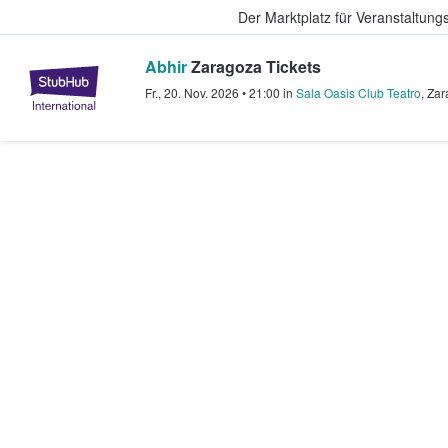
Der Marktplatz für Veranstaltungs
Abhir
Zaragoza Tickets
StubHub - Wo Fans Tickets kauf
Fr., 20. Nov. 2026
•
21:00
in
Sala Oasis Club Teatro
,
Zar