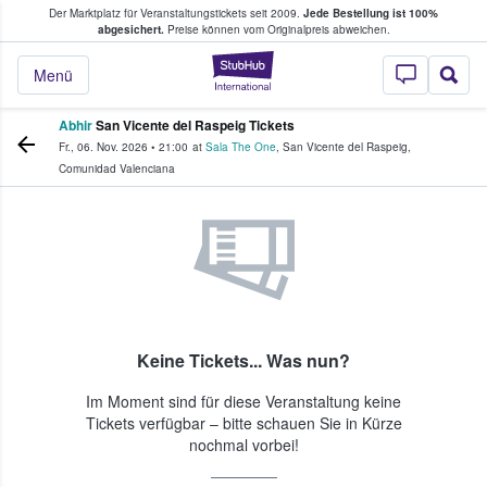
Der Marktplatz für Veranstaltungstickets seit 2009.
Jede Bestellung ist 100%
ans Tickets kaufen & verkaufen
abgesichert.
Preise können vom Originalpreis abweichen.
StubHub - Wo Fans
Menü
Abhir
San Vicente del Raspeig Tickets
Fr., 06. Nov. 2026
•
21:00
at
Sala The One
,
San Vicente del Raspeig
,
Comunidad Valenciana
Keine Tickets... Was nun?
Im Moment sind für diese Veranstaltung keine
Tickets verfügbar – bitte schauen Sie in Kürze
nochmal vorbei!