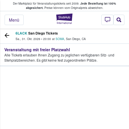
Der Marktplatz für Veranstaltungstickets seit 2009.
Jede Bestellung ist 100%
ans Tickets kaufen & verkaufen
abgesichert.
Preise können vom Originalpreis abweichen.
StubHub - Wo Fans
Menü
6LACK
San Diego Tickets
Sa., 31. Okt. 2026
•
20:00
at
SOMA
,
San Diego
,
CA
Veranstaltung mit freier Platzwahl
Alle Tickets erlauben Ihnen Zugang zu jeglichen verfügbaren Sitz- und
Stehplatzbereichen. Es gibt keine fest zugeordneten Plätze.