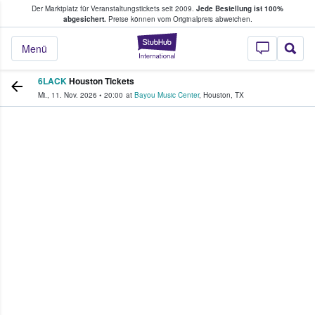
Der Marktplatz für Veranstaltungstickets seit 2009.
Jede Bestellung ist 100%
ans Tickets kaufen & verkaufen
abgesichert.
Preise können vom Originalpreis abweichen.
StubHub - Wo Fans
Menü
6LACK
Houston Tickets
Mi., 11. Nov. 2026
•
20:00
at
Bayou Music Center
,
Houston
,
TX