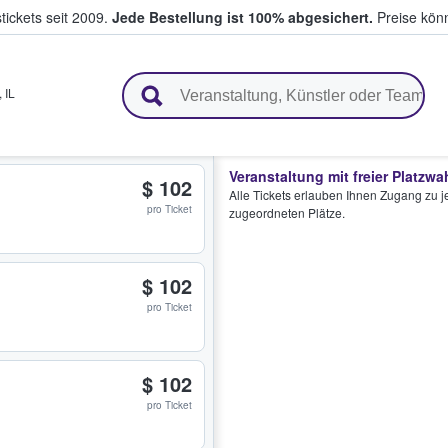
tickets seit 2009.
Jede Bestellung ist 100% abgesichert.
Preise könn
en & verkaufen
,
IL
Veranstaltung mit freier Platzwa
$ 102
Alle Tickets erlauben Ihnen Zugang zu je
pro Ticket
zugeordneten Plätze.
$ 102
pro Ticket
$ 102
pro Ticket