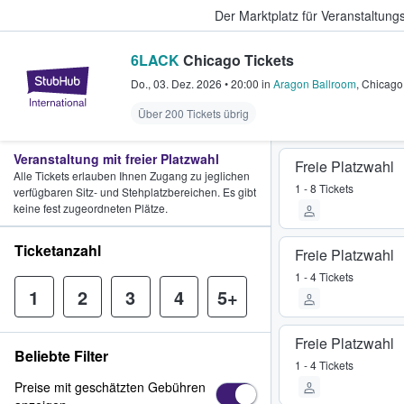
Der Marktplatz für Veranstaltungs
6LACK
Chicago Tickets
StubHub - Wo Fans Tickets kauf
Do., 03. Dez. 2026
•
20:00
in
Aragon Ballroom
,
Chicago
Über 200 Tickets übrig
Veranstaltung mit freier Platzwahl
Freie Platzwahl
Alle Tickets erlauben Ihnen Zugang zu jeglichen
1 - 8 Tickets
verfügbaren Sitz- und Stehplatzbereichen. Es gibt
keine fest zugeordneten Plätze.
Ticketanzahl
Freie Platzwahl
1 - 4 Tickets
1
2
3
4
5+
Freie Platzwahl
Beliebte Filter
1 - 4 Tickets
Preise mit geschätzten Gebühren