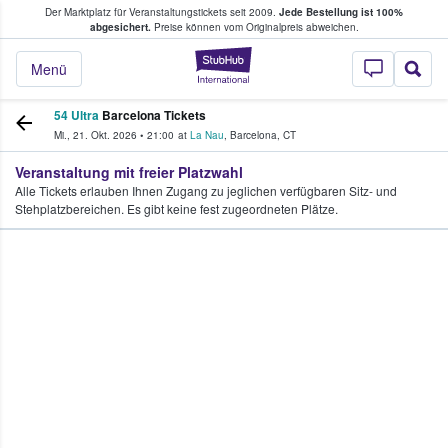
Der Marktplatz für Veranstaltungstickets seit 2009.
Jede Bestellung ist 100%
ans Tickets kaufen & verkaufen
abgesichert.
Preise können vom Originalpreis abweichen.
StubHub - Wo Fans
Menü
54 Ultra
Barcelona Tickets
Mi., 21. Okt. 2026
•
21:00
at
La Nau
,
Barcelona
,
CT
Veranstaltung mit freier Platzwahl
Alle Tickets erlauben Ihnen Zugang zu jeglichen verfügbaren Sitz- und
Stehplatzbereichen. Es gibt keine fest zugeordneten Plätze.